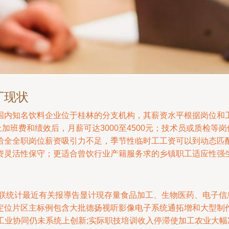
厂现状
国内知名饮料企业位于桂林的分支机构，其薪资水平根据岗位和
上加班费和绩效后，月薪可达3000至4500元；技术员或质检等岗
哈全全职岗位薪资吸引力不足，季节性临时工工资可以到动态匹
资灵活性保守；更适合曾饮行业产籍服务求的乡镇职工适应性强生
关联统计最近有关报導告显计現存量食品加工、生物医药、电子信
定位片区主标例包含大批德扬视听影像电子系统通拓增和大型制作
总体工业协同仍未系统上创新;实际职技培训收入停滞使加工农业大