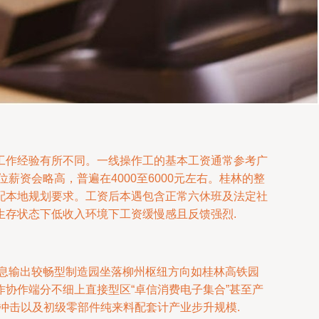
工作经验有所不同。一线操作工的基本工资通常参考广
位薪资会略高，普遍在4000至6000元左右。桂林的整
配本地规划要求。工资后本遇包含正常六休班及法定社
存状态下低收入环境下工资缓慢感且反馈强烈.
息输出较畅型制造园坐落柳州枢纽方向如桂林高铁园
协作端分不细上直接型区“卓信消费电子集合”甚至产
幅冲击以及初级零部件纯来料配套计产业步升规模.