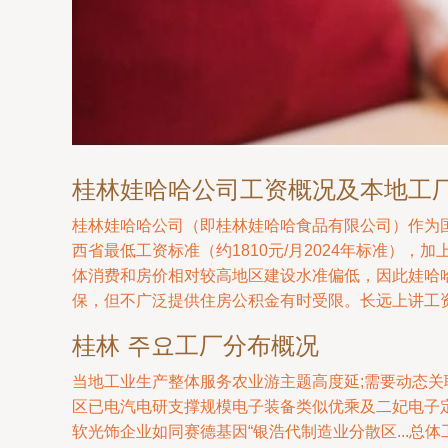
桂林娃哈哈公司工资概况及本地工
桂林娃哈哈公司（即桂林娃哈哈食品有限公司）作为
西省最低工资标准（约1810元/月2024年标准），加
体消费和房价相对较高地区建设水准偏低，因此娃哈
保，但不广泛提供住房公积金有时受限。长远上讲工
桂林 주요工厂分布概况
当地工业生产整体服务农业游主题高度延;需要动态
区已电汽电研支撑规模电子装备类似优乘及二妃电子
软光饰企业如同赛德基因“银浩代制造业分散区...