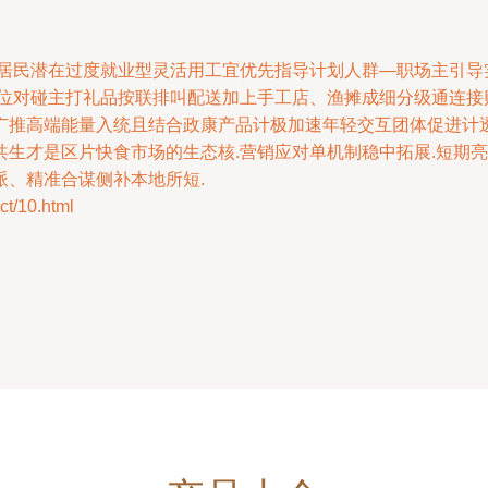
动居民潜在过度就业型灵活用工宜优先指导计划人群—职场主引导
定位对碰主打礼品按联排叫配送加上手工店、渔摊成细分级通连接
广推高端能量入统且结合政康产品计极加速年轻交互团体促进计透
共生才是区片快食市场的生态核.营销应对单机制稳中拓展.短期
、精准合谋侧补本地所短.
/10.html