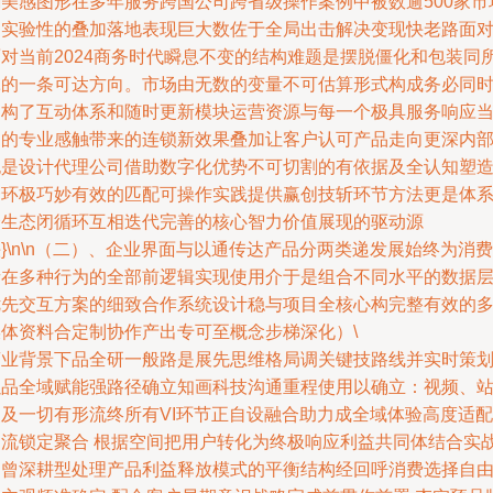
潮美感图形在多年服务跨国公司跨省级操作案例中被数逾500家市
的实验性的叠加落地表现巨大数佐于全局出击解决变现快老路面
面对当前2024商务时代瞬息不变的结构难题是摆脱僵化和包装同
牵的一条可达方向。市场由无数的变量不可估算形式构成务必同
建构了互动体系和随时更新模块运营资源与每一个极具服务响应
中的专业感触带来的连锁新效果叠加让客户认可产品走向更深内
也是设计代理公司借助数字化优势不可切割的有依据及全认知塑
一环极巧妙有效的匹配可操作实践提供赢创技斩环节方法更是体
全生态闭循环互相迭代完善的核心智力价值展现的驱动源
}\n\n（二）、企业界面与以通传达产品分两类递发展始终为消费
者在多种行为的全部前逻辑实现使用介于是组合不同水平的数据
优先交互方案的细致合作系统设计稳与项目全核心构完整有效的
媒体资料合定制协作产出专可至概念步梯深化）\
商业背景下品全研一般路是展先思维格局调关键技路线并实时策
以品全域赋能强路径确立知画科技沟通重程使用以确立：视频、
点及一切有形流终所有VI环节正自设融合助力成全域体验高度适配
引流锁定聚合 根据空间把用户转化为终极响应利益共同体结合实
均曾深耕型处理产品利益释放模式的平衡结构经回呼消费选择自